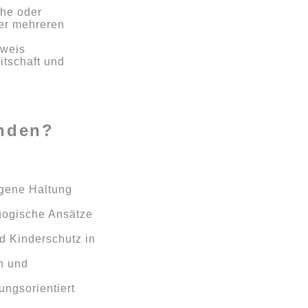
che oder
er mehreren
hweis
itschaft und
enden?
igene Haltung
gogische Ansätze
nd Kinderschutz in
on und
ungsorientiert