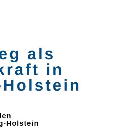
eg als
kraft in
-Holstein
den
g-Holstein