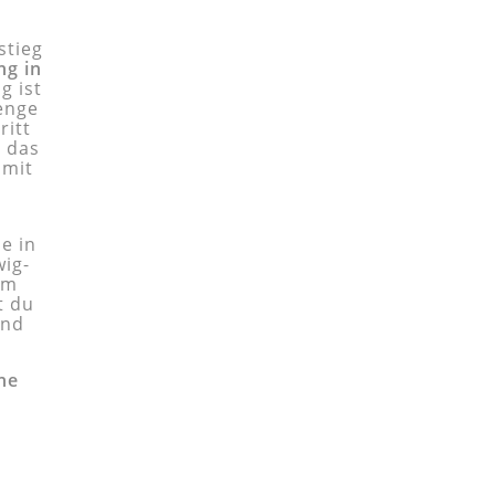
stieg
ng in
g ist
enge
ritt
h das
 mit
se in
wig-
im
t du
und
ine