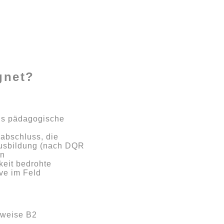
gnet?
als pädagogische
abschluss, die
ausbildung (nach DQR
en
keit bedrohte
ive im Feld
rweise B2