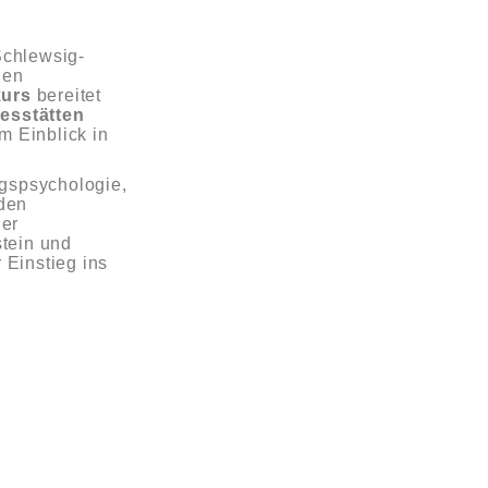
 Schlewsig-
den
kurs
bereitet
esstätten
m Einblick in
ngspsychologie,
den
ger
tein und
r Einstieg ins