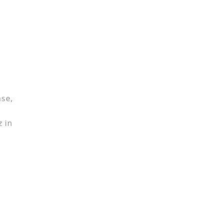
se,
 in